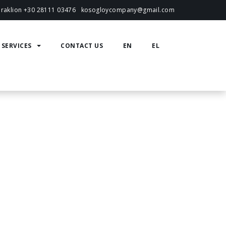
eraklion +30 28111 03476
kosogloycompany@gmail.com
SERVICES
CONTACT US
EN
EL