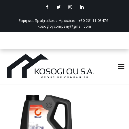
Ερμή και Πραξιτέλους-Ηράκλειο +30 28111 03476
kosogloycompany@gmail.com