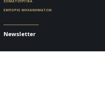
ΧΩΜΑΤΟΥΡΓΙΚΑ
ΕΜΠΟΡΙΟ ΜΗΧΑΝΗΜΑΤΩΝ
Newsletter
Όποιος θέλει να έχει άμεση ενημέρωση για τις προσφορές
της Εταιρείας μας δεν έχει παρα να εγγραφεί στο Newsletter
της σελίδας μας.